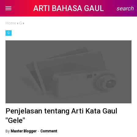
ARTI BAHASA GAUL
search
Home
›
G
›
G
Penjelasan tentang Arti Kata Gaul
"Gele"
By
Master Blogger
Comment