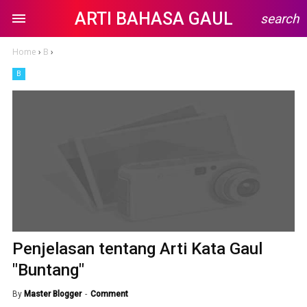
ARTI BAHASA GAUL
search
Home
›
B
›
B
Penjelasan tentang Arti Kata Gaul
"Buntang"
By
Master Blogger
Comment