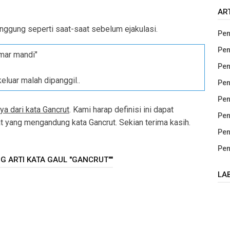
AR
ggung seperti saat-saat sebelum ejakulasi.
Pen
Pen
amar mandi"
Pen
keluar malah dipanggil..
Pen
Pen
ya dari kata Gancrut
. Kami harap definisi ini dapat
Pen
yang mengandung kata Gancrut. Sekian terima kasih.
Pen
Pen
G ARTI KATA GAUL "GANCRUT""
LA