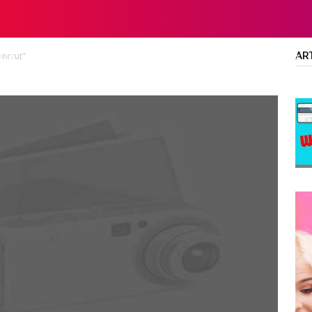
AR
ancrut"
LTA
DIPLOMA/SARJANA
ALL JOBS
SMA/SMK/SLTA