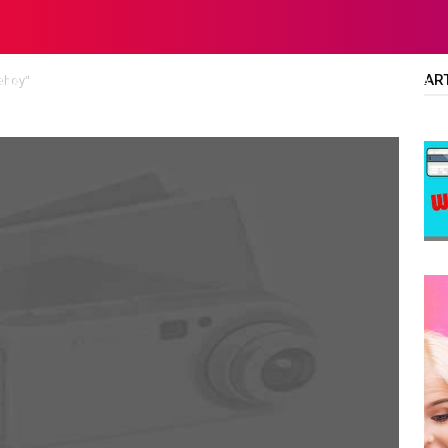
AR
lehoy"
LTA
DIPLOMA/SARJANA
ALL JOBS
SMA/SMK/SLTA