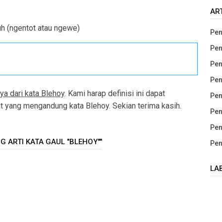
AR
uh (ngentot atau ngewe)
Pen
Pen
Pen
Pen
ya dari kata Blehoy
. Kami harap definisi ini dapat
Pen
yang mengandung kata Blehoy. Sekian terima kasih.
Pen
Pen
 ARTI KATA GAUL "BLEHOY""
Pen
LA