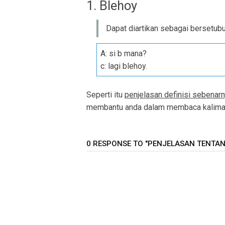
1. Blehoy
Dapat diartikan sebagai bersetub
A: si b mana?
c: lagi blehoy.
Seperti itu
penjelasan definisi sebenarn
membantu anda dalam membaca kalimat 
0 RESPONSE TO "PENJELASAN TENTANG