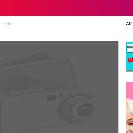
AR
Nyemeloh"
LTA
DIPLOMA/SARJANA
ALL JOBS
SMA/SMK/SLTA