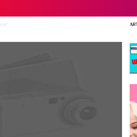
AR
cluk"
LTA
DIPLOMA/SARJANA
ALL JOBS
SMA/SMK/SLTA