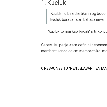
1. Kucluk
Kucluk itu bsa diartikan sbg bodo
kucluk berasall dari bahasa jawa
"kucluk temen kae bocah" arti: konyo
Seperti itu
penjelasan definisi sebenarn
membantu anda dalam membaca kalimat 
0 RESPONSE TO "PENJELASAN TENTANG