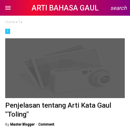
ARTI BAHASA GAUL
search
Home
›
T
›
T
Penjelasan tentang Arti Kata Gaul
"Toling"
By
Master Blogger
Comment