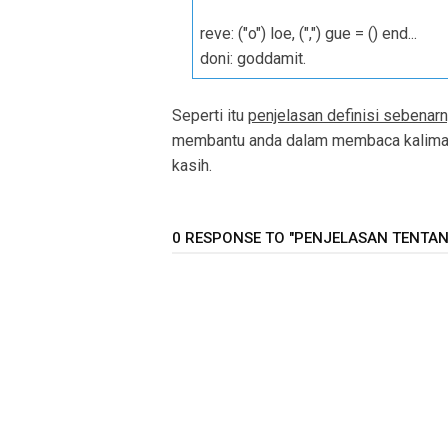
reve: ("o") loe, (",") gue = () end...
doni: goddamit.
Seperti itu
penjelasan definisi sebenarn
membantu anda dalam membaca kalimat
kasih.
0 RESPONSE TO "PENJELASAN TENTANG