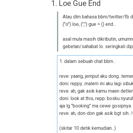
1. Loe Gue End
Atau dlm bahasa bbm/twitter/fb di
("o") loe, (",") gue = () end...
asal mula masih dikributin, umumn
gebetan/sahabat lo. seringkali di
1. dalam sebuah chat bbm...
reve: yaang, jemput aku dong...temen
doni: reppy...malem ini aku lagi sibu
reve: ah, gak asik kamu maen detlen
doni: look at this, repp. bosku nyu
aja lg "booking" ma cewe gosipnya.
reve: ah, don-don gak asik bgt sih...!
(skitar 10 detik kemudian...)