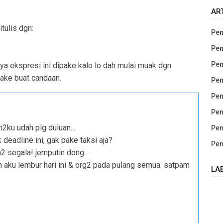
AR
tulis dgn:
Pen
Pen
Pen
ya ekspresi ini dipake kalo lo dah mulai muak dgn
pake buat candaan.
Pen
Pen
Pen
2ku udah plg duluan...
Pen
k deadline ini, gak pake taksi aja?
Pen
2 segala! jemputin dong...
ruh aku lembur hari ini & org2 pada pulang semua. satpam
LA