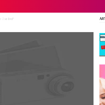
AR
oe Gue End"
LTA
DIPLOMA/SARJANA
ALL JOBS
SMA/SMK/SLTA