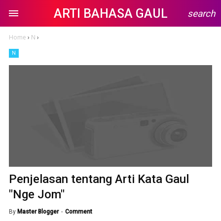
ARTI BAHASA GAUL
search
Home
›
N
›
N
Penjelasan tentang Arti Kata Gaul
"Nge Jom"
By
Master Blogger
Comment