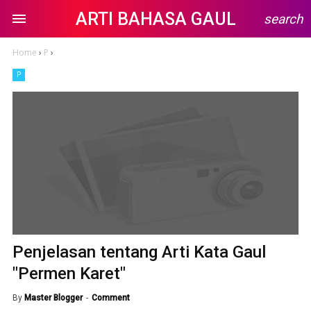
ARTI BAHASA GAUL
search
Home
›
P
›
P
Penjelasan tentang Arti Kata Gaul
"Permen Karet"
By
Master Blogger
Comment