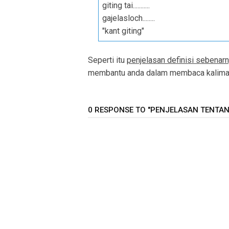
giting tai...........
gajelasloch........
"kant giting"
Seperti itu
penjelasan definisi sebenarny
membantu anda dalam membaca kalimat 
0 RESPONSE TO "PENJELASAN TENTANG