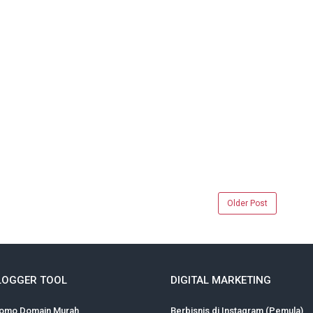
Older Post
LOGGER TOOL
DIGITAL MARKETING
omo Domain Murah
Berbisnis di Instagram (Pemula)