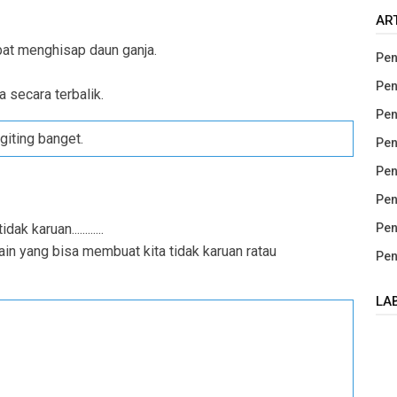
AR
bat menghisap daun ganja.
Pen
Pen
a secara terbalik.
Pen
giting banget.
Pen
Pen
Pen
Pen
 karuan............
lain yang bisa membuat kita tidak karuan ratau
Pen
LA