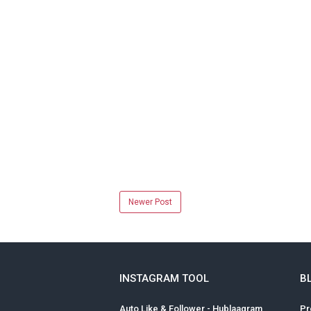
Newer Post
INSTAGRAM TOOL
B
Auto Like & Follower - Hublaagram
Pr