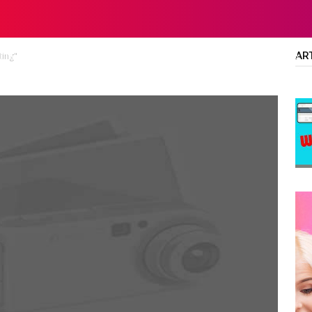
AR
ting"
LTA
DIPLOMA/SARJANA
ALL JOBS
SMA/SMK/SLTA