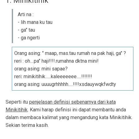
1. Minikitihik
Arti na :
- lih mana ku tau
- ga" tau
- ga ngerti
Orang asing: " maap, mas.tau rumah na pak haji, ga" ?
reri : oh....pa" haji!!!!.rumahna dktna mini!
orang asing: mini sapae?
reri: minikitihik......kaleeeeeee.....!!!!!!!
orang asing: uuuugrhhhhh.....!!!!xsdauywqkfwdty
Seperti itu
penjelasan definisi sebenarnya dari kata
Minikitihik
. Kami harap definisi ini dapat membantu anda
dalam membaca kalimat yang mengandung kata Minikitihik.
Sekian terima kasih.