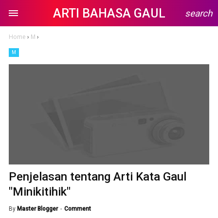
ARTI BAHASA GAUL
search
Home
›
M
›
M
Penjelasan tentang Arti Kata Gaul
"Minikitihik"
By
Master Blogger
Comment