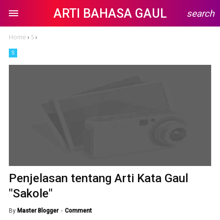
ARTI BAHASA GAUL
search
Home
›
S
›
S
Penjelasan tentang Arti Kata Gaul
"Sakole"
By
Master Blogger
Comment