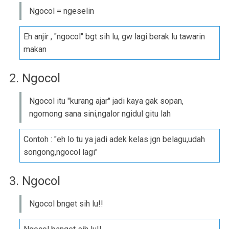
Ngocol = ngeselin
Eh anjir , "ngocol" bgt sih lu, gw lagi berak lu tawarin
makan
2. Ngocol
Ngocol itu "kurang ajar" jadi kaya gak sopan,
ngomong sana sini,ngalor ngidul gitu lah
Contoh : "eh lo tu ya jadi adek kelas jgn belagu,udah
songong,ngocol lagi"
3. Ngocol
Ngocol bnget sih lu!!