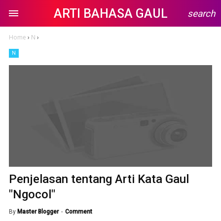
ARTI BAHASA GAUL
search
Home
›
N
›
N
Penjelasan tentang Arti Kata Gaul
"Ngocol"
By
Master Blogger
Comment