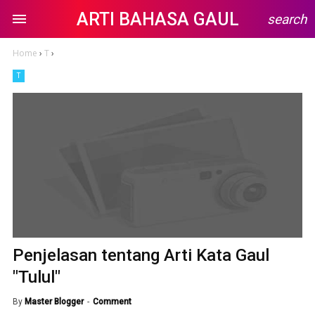
ARTI BAHASA GAUL
search
Home
›
T
›
T
Penjelasan tentang Arti Kata Gaul
"Tulul"
By
Master Blogger
Comment