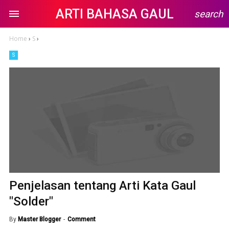
ARTI BAHASA GAUL
search
Home
›
S
›
S
Penjelasan tentang Arti Kata Gaul
"Solder"
By
Master Blogger
Comment