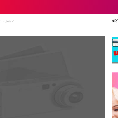
AR
obilgenik"
LTA
DIPLOMA/SARJANA
ALL JOBS
SMA/SMK/SLTA