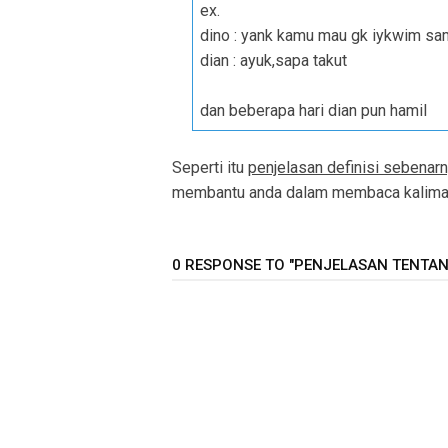
ex.
dino : yank kamu mau gk iykwim sa
dian : ayuk,sapa takut
dan beberapa hari dian pun hamil
Seperti itu
penjelasan definisi sebenarn
membantu anda dalam membaca kalimat 
0 RESPONSE TO "PENJELASAN TENTANG