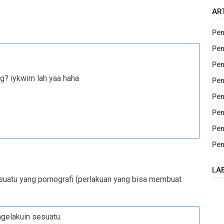
AR
Pen
Pen
Pen
ng? iykwim lah yaa haha
Pen
Pen
Pen
Pen
Pen
LA
uatu yang pornografi (perlakuan yang bisa membuat
ngelakuin sesuatu.