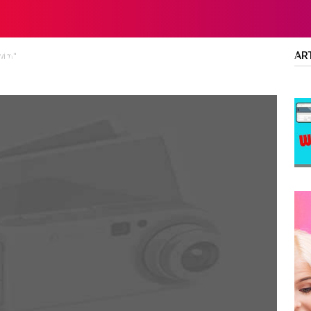
AR
kwim"
LTA
DIPLOMA/SARJANA
ALL JOBS
SMA/SMK/SLTA