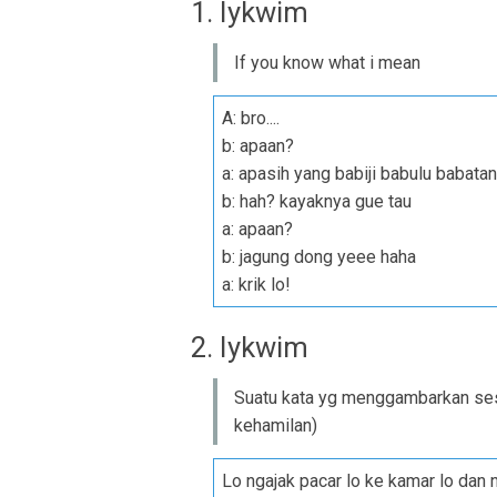
1. Iykwim
If you know what i mean
A: bro....
b: apaan?
a: apasih yang babiji babulu babata
b: hah? kayaknya gue tau
a: apaan?
b: jagung dong yeee haha
a: krik lo!
2. Iykwim
Suatu kata yg menggambarkan ses
kehamilan)
Lo ngajak pacar lo ke kamar lo dan 