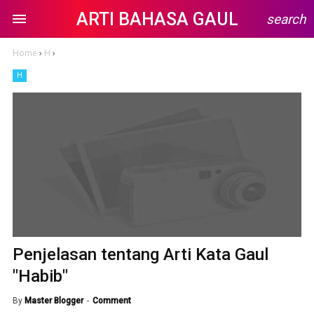
ARTI BAHASA GAUL
search
Home
›
H
›
H
Penjelasan tentang Arti Kata Gaul
"Habib"
By
Master Blogger
Comment