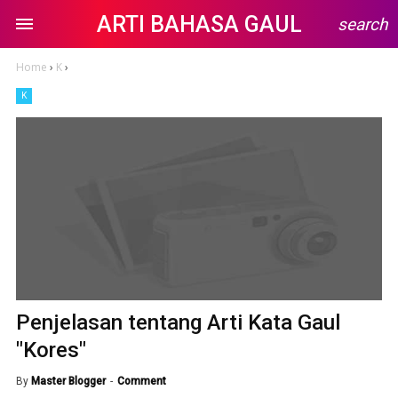
ARTI BAHASA GAUL
search
Home
›
K
›
K
Penjelasan tentang Arti Kata Gaul
"Kores"
By
Master Blogger
Comment