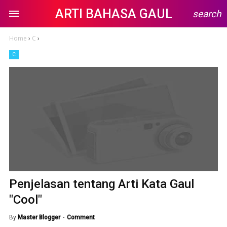
ARTI BAHASA GAUL
search
Home
›
C
›
C
Penjelasan tentang Arti Kata Gaul
"Cool"
By
Master Blogger
Comment