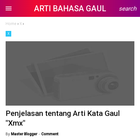
ARTI BAHASA GAUL
search
Home
›
X
›
X
Penjelasan tentang Arti Kata Gaul
"Xmx"
By
Master Blogger
Comment