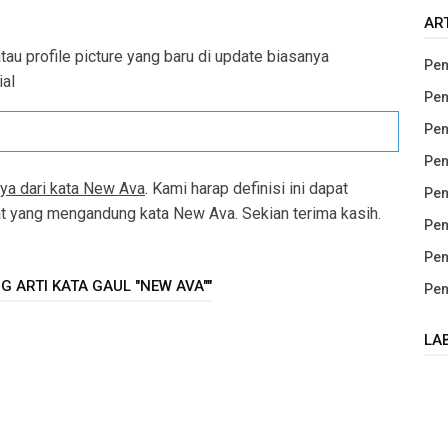
AR
tau profile picture yang baru di update biasanya
Pen
ial
Pen
Pen
Pen
nya dari kata New Ava
. Kami harap definisi ini dapat
Pen
yang mengandung kata New Ava. Sekian terima kasih.
Pen
Pen
 ARTI KATA GAUL "NEW AVA""
Pen
LA