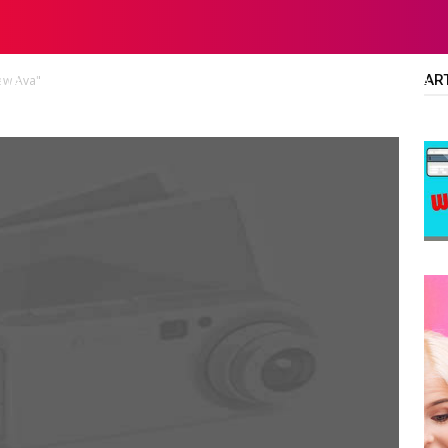
AR
New Ava"
LTA
DIPLOMA/SARJANA
ALL JOBS
SMA/SMK/SLTA