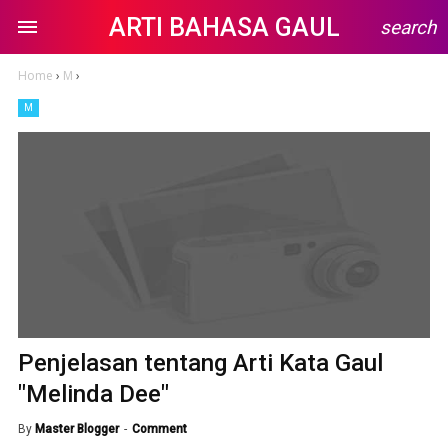
ARTI BAHASA GAUL
search
Home
›
M
›
M
Penjelasan tentang Arti Kata Gaul
"Melinda Dee"
By
Master Blogger
Comment