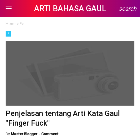
ARTI BAHASA GAUL
search
Home
›
F
›
F
Penjelasan tentang Arti Kata Gaul
"Finger Fuck"
By
Master Blogger
Comment