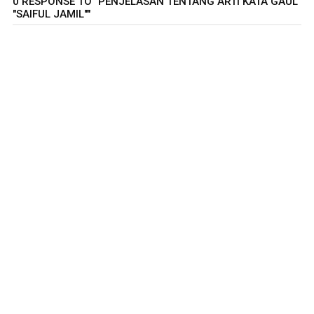
0 RESPONSE TO "PENJELASAN TENTANG ARTI KATA GAUL
"SAIFUL JAMIL""