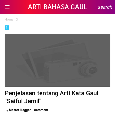
ARTI BAHASA GAUL
search
Home
›
S
›
S
Penjelasan tentang Arti Kata Gaul
"Saiful Jamil"
By
Master Blogger
Comment