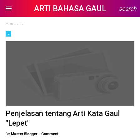
ARTI BAHASA GAUL
search
Home
›
L
›
L
Penjelasan tentang Arti Kata Gaul
"Lepet"
By
Master Blogger
Comment