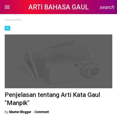
ARTI BAHASA GAUL
search
Home
›
M
›
M
Penjelasan tentang Arti Kata Gaul
"Manpik"
By
Master Blogger
Comment