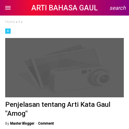
ARTI BAHASA GAUL
search
Home
›
A
›
A
Penjelasan tentang Arti Kata Gaul
"Amog"
By
Master Blogger
Comment