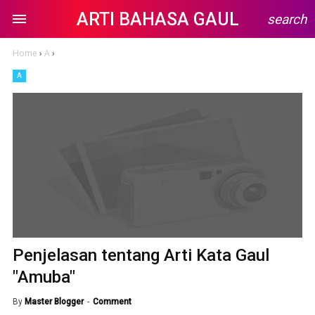
ARTI BAHASA GAUL
search
Home
›
A
›
A
Penjelasan tentang Arti Kata Gaul
"Amuba"
By
Master Blogger
Comment