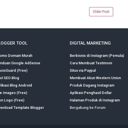
Older Post
LOGGER TOOL
DIGITAL MARKETING
omo Domain Murah
Berbisnis di Instagram (Pemula)
nduan Google AdSense
Cara Membuat Testimoni
oisGuard (Free)
Situs via Paypal
ol SEO Blog
Membuat Akun Western Union
likasi Blog Android
Produk Dagang Instagram
te Images (Free)
Aplikasi Penghasil Dollar
on Logo (Free)
Halaman Produk di Instagram
wnload Template Blogger
Bergabung ke Forum