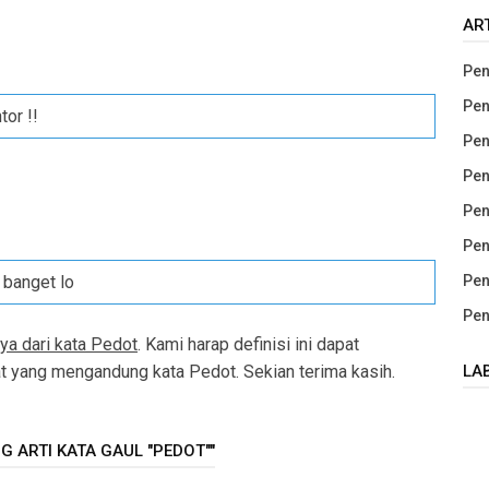
AR
Pen
Pen
tor !!
Pen
Pen
Pen
Pen
Pen
t banget lo
Pen
ya dari kata Pedot
. Kami harap definisi ini dapat
LA
yang mengandung kata Pedot. Sekian terima kasih.
 ARTI KATA GAUL "PEDOT""