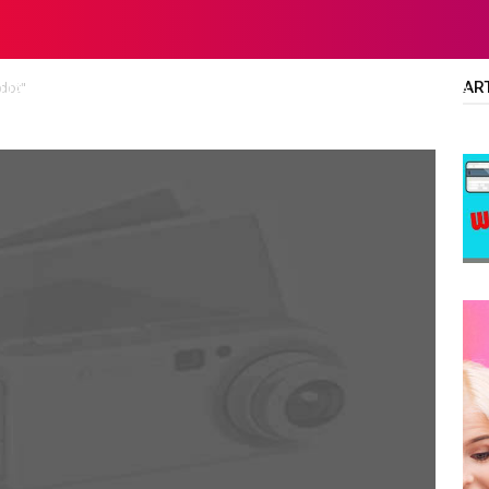
AR
edot"
LTA
DIPLOMA/SARJANA
ALL JOBS
SMA/SMK/SLTA