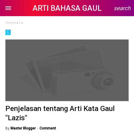
ARTI BAHASA GAUL
search
Home
›
L
›
L
Penjelasan tentang Arti Kata Gaul
"Lazis"
By
Master Blogger
Comment