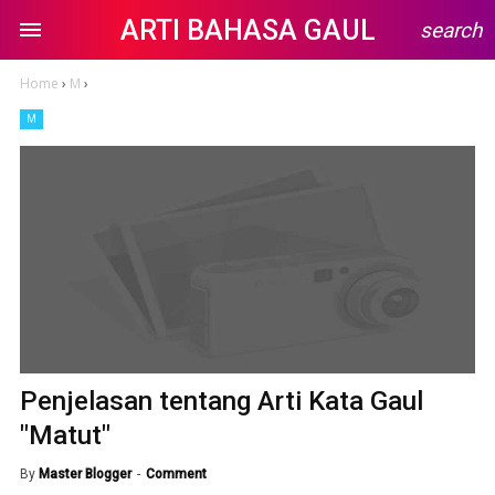
ARTI BAHASA GAUL
search
Home
›
M
›
M
Penjelasan tentang Arti Kata Gaul
"Matut"
By
Master Blogger
Comment