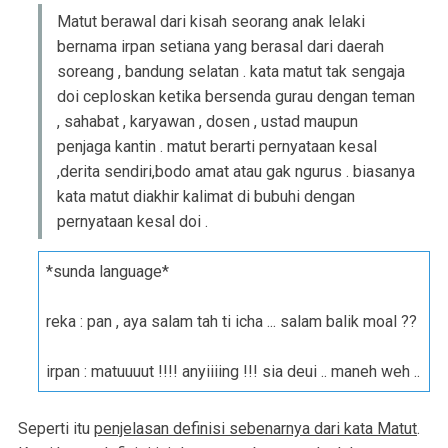
Matut berawal dari kisah seorang anak lelaki
bernama irpan setiana yang berasal dari daerah
soreang , bandung selatan . kata matut tak sengaja
doi ceploskan ketika bersenda gurau dengan teman
, sahabat , karyawan , dosen , ustad maupun
penjaga kantin . matut berarti pernyataan kesal
,derita sendiri,bodo amat atau gak ngurus . biasanya
kata matut diakhir kalimat di bubuhi dengan
pernyataan kesal doi .
*sunda language*
reka : pan , aya salam tah ti icha ... salam balik moal ??
irpan : matuuuut !!!! anyiiiing !!! sia deui .. maneh weh ..
Seperti itu
penjelasan definisi sebenarnya dari kata Matut
.