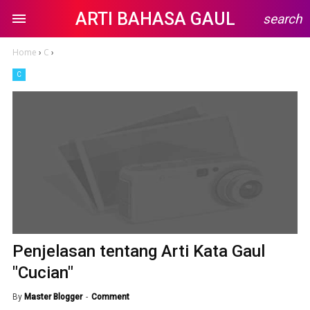
ARTI BAHASA GAUL
search
Home
›
C
›
C
Penjelasan tentang Arti Kata Gaul
"Cucian"
By
Master Blogger
Comment