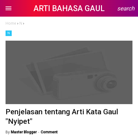
ARTI BAHASA GAUL
search
Home
›
N
›
N
Penjelasan tentang Arti Kata Gaul
"Nyipet"
By
Master Blogger
Comment