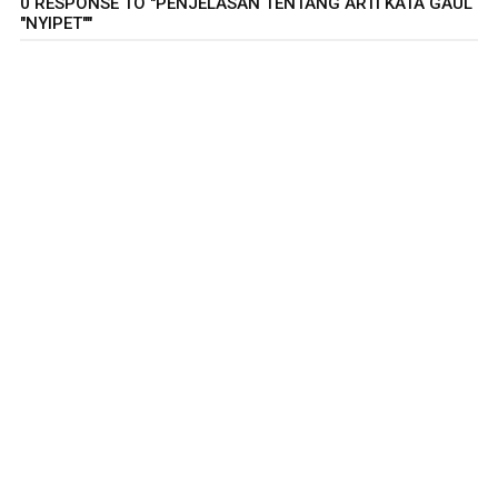
0 RESPONSE TO "PENJELASAN TENTANG ARTI KATA GAUL
"NYIPET""