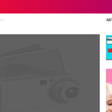
AR
eleh"
LTA
DIPLOMA/SARJANA
ALL JOBS
SMA/SMK/SLTA