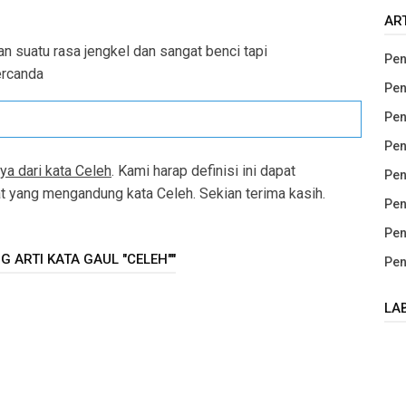
AR
n suatu rasa jengkel dan sangat benci tapi
Pen
ercanda
Pen
Pen
Pen
ya dari kata Celeh
. Kami harap definisi ini dapat
Pen
yang mengandung kata Celeh. Sekian terima kasih.
Pen
Pen
 ARTI KATA GAUL "CELEH""
Pen
LA