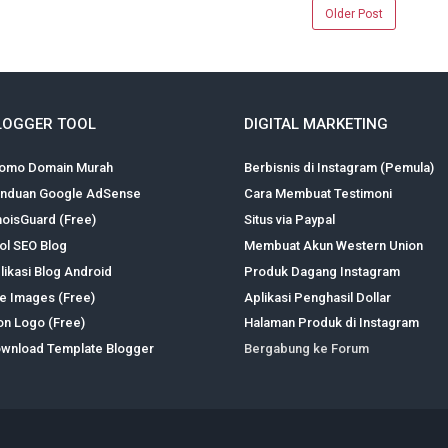
Older Post
LOGGER TOOL
DIGITAL MARKETING
omo Domain Murah
Berbisnis di Instagram (Pemula)
nduan Google AdSense
Cara Membuat Testimoni
oisGuard (Free)
Situs via Paypal
ol SEO Blog
Membuat Akun Western Union
likasi Blog Android
Produk Dagang Instagram
te Images (Free)
Aplikasi Penghasil Dollar
on Logo (Free)
Halaman Produk di Instagram
wnload Template Blogger
Bergabung ke Forum