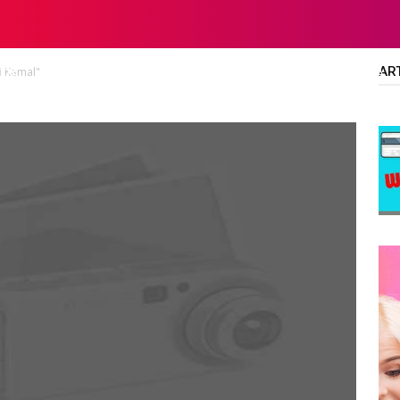
AR
ti Kamal"
LTA
DIPLOMA/SARJANA
ALL JOBS
SMA/SMK/SLTA