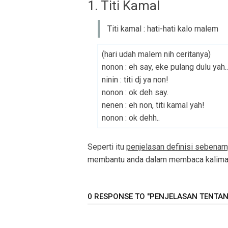
1. Titi Kamal
Titi kamal : hati-hati kalo malem
(hari udah malem nih ceritanya)
nonon : eh say, eke pulang dulu yah..
ninin : titi dj ya non!
nonon : ok deh say.
nenen : eh non, titi kamal yah!
nonon : ok dehh..
Seperti itu
penjelasan definisi sebenarn
membantu anda dalam membaca kalimat 
0 RESPONSE TO "PENJELASAN TENTANG