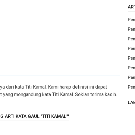
AR
Pen
Pen
Pen
Pen
Pen
Pen
Pen
ya dari kata Titi Kamal
. Kami harap definisi ini dapat
Pen
yang mengandung kata Titi Kamal. Sekian terima kasih.
LA
 ARTI KATA GAUL "TITI KAMAL""