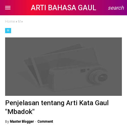
ARTI BAHASA GAUL
search
Home
›
M
›
M
Penjelasan tentang Arti Kata Gaul
"Mbadok"
By
Master Blogger
Comment