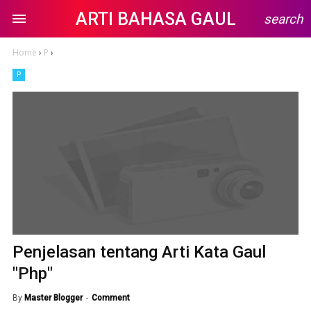
ARTI BAHASA GAUL
search
Home
›
P
›
P
Penjelasan tentang Arti Kata Gaul
"Php"
By
Master Blogger
Comment