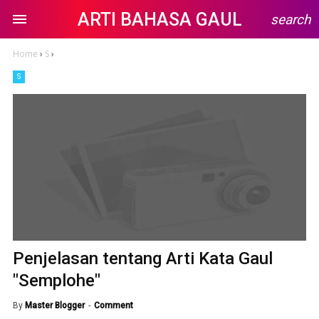
ARTI BAHASA GAUL
search
Home
›
S
›
S
Penjelasan tentang Arti Kata Gaul
"Semplohe"
By
Master Blogger
Comment