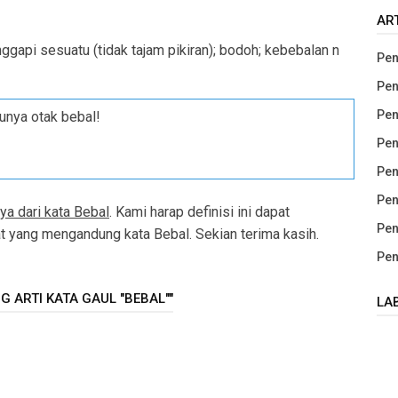
AR
ggapi sesuatu (tidak tajam pikiran); bodoh; kebebalan n
Pen
Pen
Pen
unya otak bebal!
Pen
Pen
Pen
ya dari kata Bebal
. Kami harap definisi ini dapat
Pen
yang mengandung kata Bebal. Sekian terima kasih.
Pen
 ARTI KATA GAUL "BEBAL""
LA