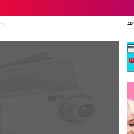
AR
ebal"
LTA
DIPLOMA/SARJANA
ALL JOBS
SMA/SMK/SLTA