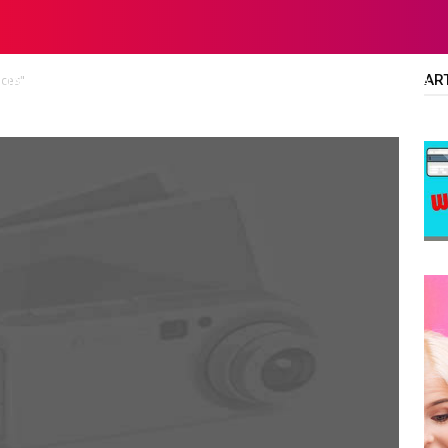
AR
eces"
LTA
DIPLOMA/SARJANA
ALL JOBS
SMA/SMK/SLTA