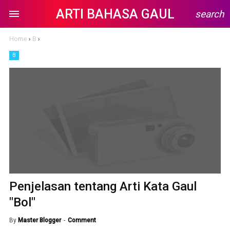
ARTI BAHASA GAUL
search
Home
›
B
›
B
Penjelasan tentang Arti Kata Gaul
"Bol"
By
Master Blogger
Comment