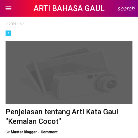
ARTI BAHASA GAUL
search
Home
›
K
›
K
Penjelasan tentang Arti Kata Gaul
"Kemalan Cocot"
By
Master Blogger
Comment