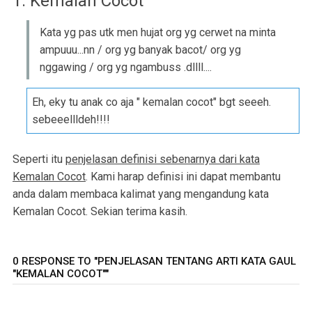
1. Kemalan Cocot
Kata yg pas utk men hujat org yg cerwet na minta
ampuuu...nn / org yg banyak bacot/ org yg
nggawing / org yg ngambuss .dllll....
Eh, eky tu anak co aja " kemalan cocot" bgt seeeh.
sebeeellldeh!!!!
Seperti itu
penjelasan definisi sebenarnya dari kata
Kemalan Cocot
. Kami harap definisi ini dapat membantu
anda dalam membaca kalimat yang mengandung kata
Kemalan Cocot. Sekian terima kasih.
0 RESPONSE TO "PENJELASAN TENTANG ARTI KATA GAUL
"KEMALAN COCOT""