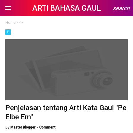
ARTI BAHASA GAUL
search
Home
›
P
›
P
Penjelasan tentang Arti Kata Gaul "Pe
Elbe Em"
By
Master Blogger
Comment