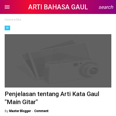
ARTI BAHASA GAUL
search
Home
›
M
›
M
Penjelasan tentang Arti Kata Gaul
"Main Gitar"
By
Master Blogger
Comment