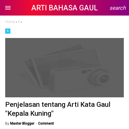
ARTI BAHASA GAUL
search
Home
›
K
›
K
Penjelasan tentang Arti Kata Gaul
"Kepala Kuning"
By
Master Blogger
Comment