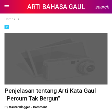
ARTI BAHASA GAUL
search
Home
›
P
›
P
Penjelasan tentang Arti Kata Gaul
"Percum Tak Bergun"
By
Master Blogger
Comment