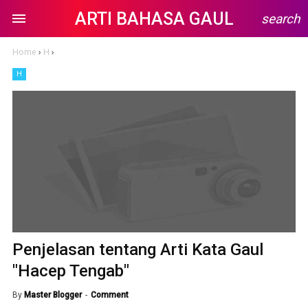
ARTI BAHASA GAUL
search
Home
›
H
›
H
Penjelasan tentang Arti Kata Gaul
"Hacep Tengab"
By
Master Blogger
Comment