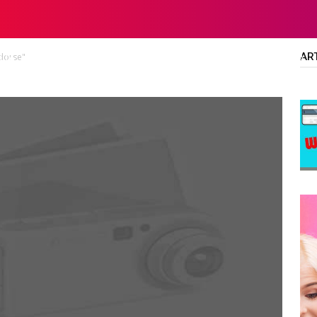
AR
ndorse"
LTA
DIPLOMA/SARJANA
ALL JOBS
SMA/SMK/SLTA