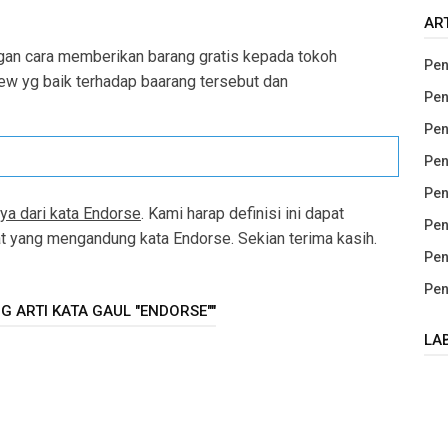
AR
an cara memberikan barang gratis kepada tokoh
Pen
iew yg baik terhadap baarang tersebut dan
Pen
Pen
Pen
Pen
ya dari kata Endorse
. Kami harap definisi ini dapat
Pen
yang mengandung kata Endorse. Sekian terima kasih.
Pen
Pen
 ARTI KATA GAUL "ENDORSE""
LA